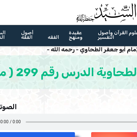
لوم القرآن وأصول
عقيدة
أصول
الس
التفسير
ومنهج
الفقه
الفقه
الن
مام أبو جعفر الطحاوي - رحمه الله -
الدرس رقم 299 ( معني الجماعة )
الصوتي