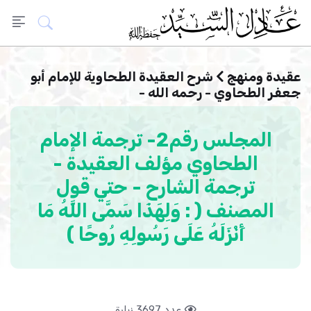
عقيدة ومنهج
شرح العقيدة الطحاوية للإمام أبو
جعفر الطحاوي - رحمه الله -
المجلس رقم2- ترجمة الإمام
الطحاوي مؤلف العقيدة -
ترجمة الشارح - حتي قول
المصنف ( : وَلِهَذَا سَمَّى اللَّهُ مَا
أَنْزَلَهُ عَلَى رَسُولِهِ رُوحًا )
عدد 3697 زيارة