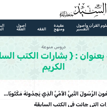
لوم القرآن وأصول
عقيدة
أصول
الس
التفسير
ومنهج
الفقه
الفقه
الن
دروس منوعة
نوان : { بشارات الكتب الساب
الكريم
رَّسُولَ النَّبِيَّ الأُمِّيَّ الَّذِي يَجِدُونَهُ مَكْتُوبًا...
ات التى جائت في الكتب السابقة