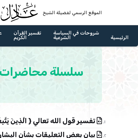
الموقع الرسمي لفضيلة الشيخ
شروحات في السياسة
تفسير القرآن
ع
الرئيسية
الشرعية
الكريم
سلسلة محاضرات بع
تفسير قول الله تعالي { الَّذِينَ يَتَّبِعُونَ ال
بيان بعض التعليقات بشأن البشار