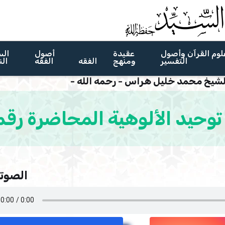
لوم القرآن وأصول
عقيدة
أصول
الس
التفسير
ومنهج
الفقه
الفقه
الن
لشيخ محمد خليل هراس - رحمه الله -
 توحيد الألوهية المحاضرة رقم 1
الصوتي