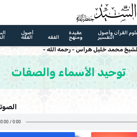
لوم القرآن وأصول
عقيدة
أصول
الس
التفسير
ومنهج
الفقه
الفقه
الن
لشيخ محمد خليل هراس - رحمه الله -
توحيد الأسماء والصفات
الصوتي